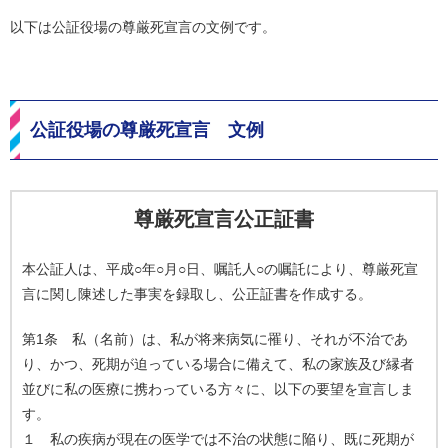
以下は公証役場の尊厳死宣言の文例です。
公証役場の尊厳死宣言 文例
尊厳死宣言公正証書
本公証人は、平成○年○月○日、嘱託人○の嘱託により、尊厳死宣
言に関し陳述した事実を録取し、公正証書を作成する。
第1条 私（名前）は、私が将来病気に罹り、それが不治であ
り、かつ、死期が迫っている場合に備えて、私の家族及び縁者
並びに私の医療に携わっている方々に、以下の要望を宣言しま
す。
１ 私の疾病が現在の医学では不治の状態に陥り、既に死期が