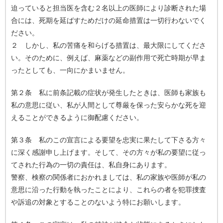
迫っていると担当医を含む２名以上の医師により診断された場
合には、死期を延ばすためだけの延命措置は一切行わないでく
ださい。
２ しかし、私の苦痛を和らげる措置は、最大限にしてくださ
い。そのために、例えば、麻薬などの副作用で死亡時期が早ま
ったとしても、一向にかまいません。
第２条 私に前条記載の症状が発生したときは、医師も家族も
私の意思に従い、私が人間として尊厳を保った安らかな死を迎
えることができるように御配慮ください。
第３条 私のこの宣言による要望を忠実に果たして下さる方々
に深く感謝申し上げます。そして、その方々が私の要望に従っ
てされた行為の一切の責任は、私自身にあります。
警察、検察の関係者におかれましては、私の家族や医師が私の
意思に沿った行動を執ったことにより、これらの者を犯罪捜査
や訴追の対象とすることのないよう特にお願いします。