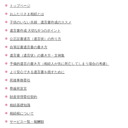
トップページ
おふたりさま相続とは
子供のいない夫婦 遺言書作成のススメ
遺言書作成 大切な6つのポイント
公正証書遺言（遺言状）の作り方
自筆証書遺言書の書き方
遺言書（遺言状）の書き方・文例集
予備的遺言の書き方（相続人が先に死亡してしまう場合の考慮）
より安心できる遺言書を残すために
死後事務委任
尊厳死宣言
財産管理委任契約
相続基礎知識
相続税について
サービス一覧・報酬額