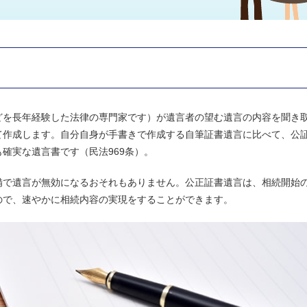
どを長年経験した法律の専門家です）が遺言者の望む遺言の内容を聞き
て作成します。自分自身が手書きで作成する自筆証書遺言に比べて、公
確実な遺言書です（民法969条）。
備で遺言が無効になるおそれもありません。公正証書遺言は、相続開始
ので、速やかに相続内容の実現をすることができます。