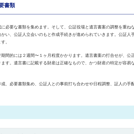
要書類
成に必要な書類を集めます。そして、公証役場と遺言書案の調整を重ね
向かい、公証人立会いのもと作成手続きが進められていきます。公証人
ます。
で期間的には２週間〜１ヶ月程度かかります。遺言書案の打合せが、公
ります。遺言書に記載する財産は正確なもので、かつ財産の特定が容易
作成、必要書類集め、公証人との事前打ち合わせや日程調整、証人の手