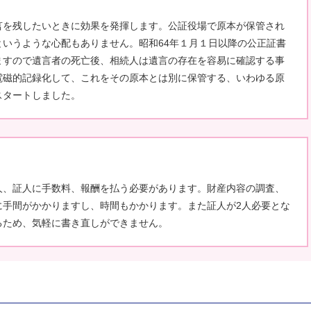
言を残したいときに効果を発揮します。公証役場で原本が保管され
いうような心配もありません。昭和64年１月１日以降の公正証書
ますので遺言者の死亡後、相続人は遺言の存在を容易に確認する事
電磁的記録化して、これをその原本とは別に保管する、いわゆる原
スタートしました。
人、証人に手数料、報酬を払う必要があります。財産内容の調査、
に手間がかかりますし、時間もかかります。また証人が2人必要とな
るため、気軽に書き直しができません。