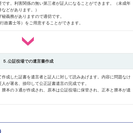
要です。利害関係の無い第三者が証人になることができます。（未成年
件などがあります。）
守秘義務がありますので適切です。
（行政書士等）をご用意することができます。
５.公証役場での遺言書作成
て作成した証書を遺言者と証人に対して読みあげます。内容に問題なけ
証人が署名、捺印して公正証書遺言の完成です。
、謄本の３通が作成され、原本は公証役場に保管され、正本と謄本が遺
）